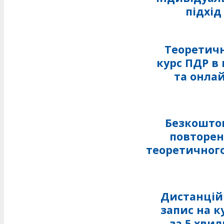
підхід
Теоретич
курс ПДР в 
та онла
Безкошто
повторе
теоретичного
Дистанці
запис на к
за 5 хви