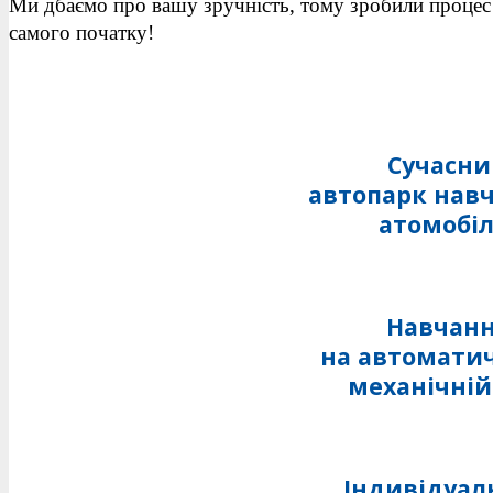
Ми дбаємо про вашу зручність, тому зробили процес
самого початку!
Сучасн
автопарк нав
атомобіл
Навчан
на автоматич
механічній
Індивідуал